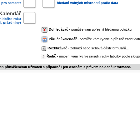
i pro semestr
hledání volných místností podle data
Kalendář
mického roku
í, prázdniny)
Dohledávač
- pomůže vám upřesnit hledanou položku...
Příruční kalendář
- pomůže vám rychle a přesně zadat dat
Rozklikávač
- zobrazí nebo schová části formulářů...
Řadič
- umožní vám rychle seřadit řádky tabulky podle sloupc
jen přihlášenému uživateli a případně i jen osobám s právem na dané informace.