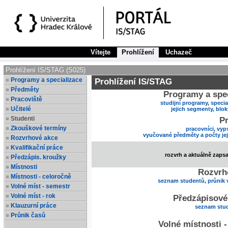
Vítejte
Prohlížení
Uchazeč
Prohlížení IS/STAG (S025)
Programy a specializace
Prohlížení IS/STAG
Předměty
Programy a spec
Pracoviště
studijní programy, specia
Učitelé
jejich segmenty, blo
Studenti
Pr
Zkouškové termíny
pracovníci, vyp
vyučované předměty a počty je
Rozvrhové akce
Kvalifikační práce
rozvrh a aktuálně zaps
Předzápis. kroužky
Místnosti
Rozvrh
Místnosti - celoročně
seznam studentů, průnik 
Volné míst - semestr
Volné míst - rok
Předzápisové
Klauzurní práce
seznam stud
Průnik časů
Volné místnosti 