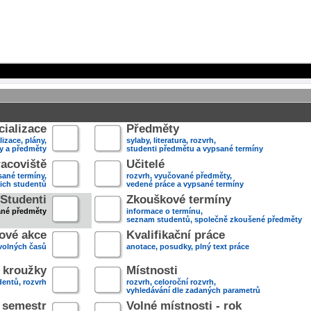
ializace
Předměty
lizace, plány,
sylaby, literatura, rozvrh,
ky a předměty
studenti předmětu a vypsané termíny
acoviště
Učitelé
sané termíny,
rozvrh, vyučované předměty,
jich studentů
vedené práce a vypsané termíny
Studenti
Zkouškové termíny
ané předměty
informace o termínu,
seznam studentů, společně zkoušené předměty
ové akce
Kvalifikační práce
volných časů
anotace, posudky, plný text práce
 kroužky
Místnosti
entů, rozvrh
rozvrh, celoroční rozvrh,
vyhledávání dle zadaných parametrů
- semestr
Volné místnosti - rok