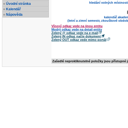
hledání volných místnost
Úvodní stránka
Kalendář
Nápověda
kalendář akade
(letní a zimní semestr, zkouškové obdob
Vínový odkaz vede na jinou entitu
Modrý odkaz vede na detail entity
Zelený @ odkaz vede na e-mail
Zelený IN odkaz načte dokument
Zelený OUT odkaz vede mimo portál
Zašedlé neprokliknutelné položky jsou přístupné 