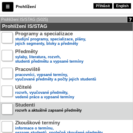
Přihlásit
English
Prohlížení
Prohlížení IS/STAG (S025)
Prohlížení IS/STAG
Programy a specializace
studijní programy, specializace, plány,
jejich segmenty, bloky a předměty
Předměty
sylaby, literatura, rozvrh,
studenti předmětu a vypsané termíny
Pracoviště
pracovníci, vypsané termíny,
vyučované předměty a počty jejich studentů
Učitelé
rozvrh, vyučované předměty,
vedené práce a vypsané termíny
Studenti
rozvrh a aktuálně zapsané předměty
Zkouškové termíny
informace o termínu,
seznam studentů, společně zkoušené předměty