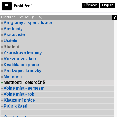
Přihlásit
English
Prohlížení
Prohlížení IS/STAG (S025)
Programy a specializace
Předměty
Pracoviště
Učitelé
Studenti
Zkouškové termíny
Rozvrhové akce
Kvalifikační práce
Předzápis. kroužky
Místnosti
Místnosti - celoročně
Volné míst - semestr
Volné míst - rok
Klauzurní práce
Průnik časů