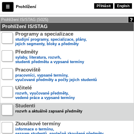
Přihlásit
English
Prohlížení
Prohlížení IS/STAG (S025)
Prohlížení IS/STAG
Programy a specializace
studijní programy, specializace, plány,
jejich segmenty, bloky a předměty
Předměty
sylaby, literatura, rozvrh,
studenti předmětu a vypsané termíny
Pracoviště
pracovníci, vypsané termíny,
vyučované předměty a počty jejich studentů
Učitelé
rozvrh, vyučované předměty,
vedené práce a vypsané termíny
Studenti
rozvrh a aktuálně zapsané předměty
Zkouškové termíny
informace o termínu,
seznam studentů, společně zkoušené předměty