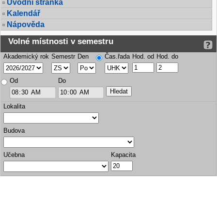
Úvodní stránka
Kalendář
Nápověda
Volné místnosti v semestru
Akademický rok
Semestr
Den
Čas.řada
Hod. od
Hod. do
Od
Do
Lokalita
Budova
Učebna
Kapacita