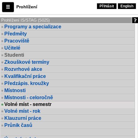
Přihlásit
English
Prohlížení
Prohlížení IS/STAG (S025)
Programy a specializace
Předměty
Pracoviště
Učitelé
Studenti
Zkouškové termíny
Rozvrhové akce
Kvalifikační práce
Předzápis. kroužky
Místnosti
Místnosti - celoročně
Volné míst - semestr
Volné míst - rok
Klauzurní práce
Průnik časů