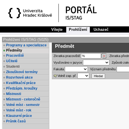
Vítejte
Prohlížení
Uchazeč
Prohlížení IS/STAG (S025)
Programy a specializace
Předmět
Předměty
Pracoviště
Zkratka
pracoviště
Zkratka před
Učitelé
Vyučováno v jazyce
Způsob zak
Studenti
Fakulta
Význam předmětu
Zkouškové termíny
Volně zap. př.
Rozvrhové akce
Kvalifikační práce
Předzápis. kroužky
Místnosti
Místnosti - celoročně
Volné míst - semestr
Volné míst - rok
Klauzurní práce
Průnik časů