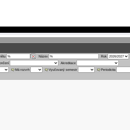
mětu
Název
Rok
ončení
Akreditace
Má rozvrh
Vyučovaný semestr
Periodicita